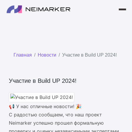
ГЛАВНАЯ
ПРОДУКТЫ
Главная
Новости
Участие в Build UP 2024!
НОВОСТИ
ПАРТНЕРСКАЯ ПРОГРАММА
Участие в Build UP 2024!
КОНТАКТЫ
О КОМПАНИИ
📢 У нас отличные новости! 🎉
МАГАЗИН
С радостью сообщаем, что наш проект
Neimarker успешно прошел формальную
КОРЗИНА
проверку и оценку независимыми экспертами